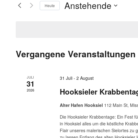
Anstehende
Suche
und
Heute
nach
Datum
Ansichten,
Veranstaltungen
wählen.
Schlüsselwort.
Navigation
Vergangene Veranstaltungen
JULI
31 Juli
-
2 August
31
Hooksieler Krabbenta
2026
Alter Hafen Hooksiel
112 Main St, Mis
Die Hooksieler Krabbentage: Ein Fest f
in Hooksiel alles um die köstliche Krab
Flair unseres malerischen Sielortes zu
zu lassen.Entlang des alten Hooksieler H