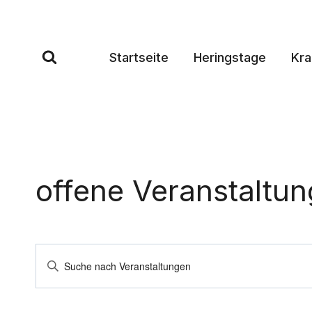
Zum
Inhalt
springen
Startseite
Heringstage
Kr
offene Veranstaltun
Veranstaltungen
Bitte
Schlüsselwort
Suche
eingeben.