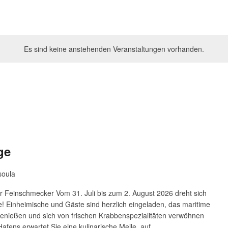
Es sind keine anstehenden Veranstaltungen vorhanden.
ge
soula
ür Feinschmecker Vom 31. Juli bis zum 2. August 2026 dreht sich
be! Einheimische und Gäste sind herzlich eingeladen, das maritime
 genießen und sich von frischen Krabbenspezialitäten verwöhnen
afens erwartet Sie eine kulinarische Meile, auf...